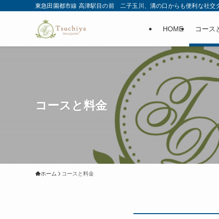
東急田園都市線 高津駅目の前 二子玉川、溝の口からも便利な社交
HOME
コース
コースと料金
ホーム
コースと料金