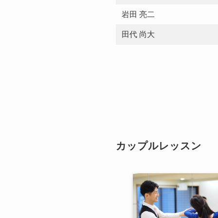
岩田 亮二
田代 尚大
カップルレッスン