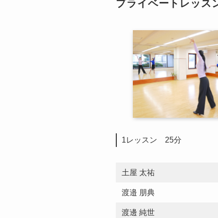
プライベートレッス
1レッスン 25分
土屋 太祐
渡邉 朋典
渡邊 純世