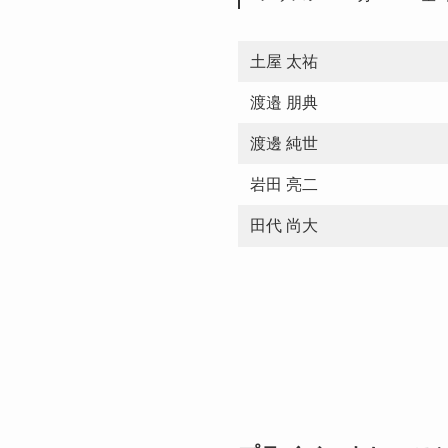
土屋 太祐
渡邉 朋典
渡邊 純世
岩田 亮二
田代 尚大